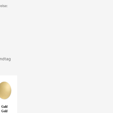
else:
åndtag