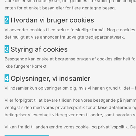
Cookies er små datastykker, der gemmes i tekstfiler på din comput
enten for et enkelt besøg eller for flere gentagne besøg.
2
Hvordan vi bruger cookies
Vi anvender cookies til en række forskellige formål. Nogle cooki
det muligt at vise annoncer fra udvalgte tredjepartsnetværk.
3
Styring af cookies
Besøgende kan ønske at begrænse brugen af cookies eller helt for
ikke fungerer korrekt.
4
Oplysninger, vi indsamler
Vi indsamler kun oplysninger om dig, hvis vi har en grund til det 
Vi er forpligtet til at bevare tilliden hos vores besøgende på hjemm
venligst siden med vores privatlivspolitik for at læse detaljered
betingelser vi eventuelt videregiver dem til andre, samt hvordan 
Vi kan fra tid til anden ændre vores cookie- og privatlivspolitik. 