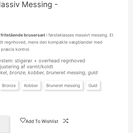
assiv Messing -
l
fritstående brusersæt
i førsteklasses massivt messing. Et
rundt regnhoved, mens den kompakte vægblander med
 præcis kontrol.
ystem: stigerør + overhead regnhoved
justering af varmt/koldt
kel, bronze, kobber, bruneret messing, guld
Bronze
Kobber
Bruneret messing
Guld
Add To Wishlist