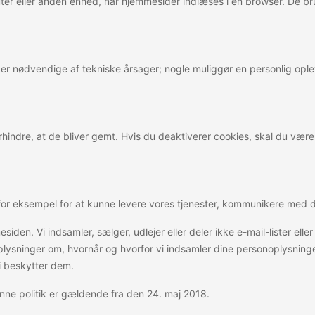
er eller anden enhed, når hjemmesider indlæses i en browser. De bru
es er nødvendige af tekniske årsager; nogle muliggør en personlig op
hindre, at de bliver gemt. Hvis du deaktiverer cookies, skal du vær
– for eksempel for at kunne levere vores tjenester, kommunikere med d
esiden. Vi indsamler, sælger, udlejer eller deler ikke e-mail-lister e
e oplysninger om, hvornår og hvorfor vi indsamler dine personoplysn
vi beskytter dem.
Denne politik er gældende fra den 24. maj 2018.