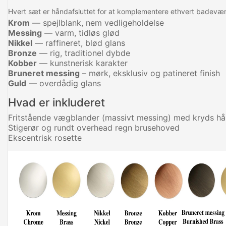
Hvert sæt er håndafsluttet for at komplementere ethvert badevær
Krom
— spejlblank, nem vedligeholdelse
Messing
— varm, tidløs glød
Nikkel
— raffineret, blød glans
Bronze
— rig, traditionel dybde
Kobber
— kunstnerisk karakter
Bruneret messing
– mørk, eksklusiv og patineret finish
Guld
— overdådig glans
Hvad er inkluderet
Fritstående vægblander (massivt messing) med kryds h
Stigerør og rundt overhead regn brusehoved
Ekscentrisk rosette