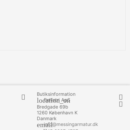
Butiksinformation


location_on
Bellistri ApS

Bredgade 69b
1260 København K
Danmark
email
info@messingarmatur.dk