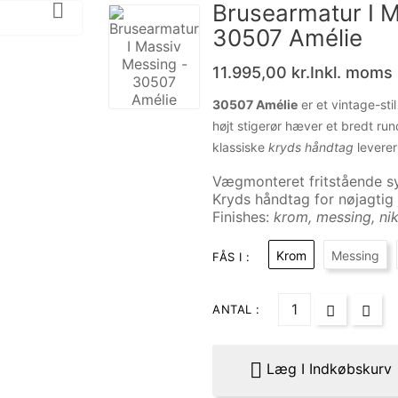

Brusearmatur I M
30507 Amélie
11.995,00 kr.
Inkl. moms
30507 Amélie
er et vintage-sti
højt stigerør hæver et bredt 
klassiske
kryds håndtag
leverer
Vægmonteret fritstående s
Kryds håndtag for nøjagtig 
Finishes:
krom, messing, nik
Krom
Messing
FÅS I :
ANTAL :

Læg I Indkøbskurv