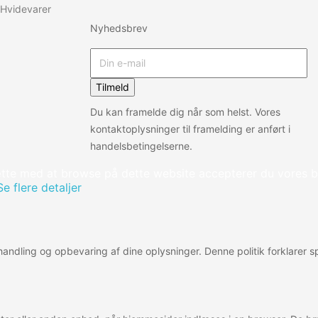
Hvidevarer
Nyhedsbrev
Tilmeld
Du kan framelde dig når som helst. Vores
kontaktoplysninger til framelding er anført i
handelsbetingelserne.
tte med at browse på dette website accepterer du vores b
Se flere detaljer
behandling og opbevaring af dine oplysninger. Denne politik forklarer