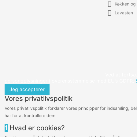

Køkken og 

Lavasten
Ved at fortsæ
personoplysninger i overensstemmelse med EU’s GDPR.
Jeg accepterer
Vores privatlivspolitik
Vores privatlivspolitik forklarer vores principper for indsamling, 
har for at kontrollere dem.
1
Hvad er cookies?