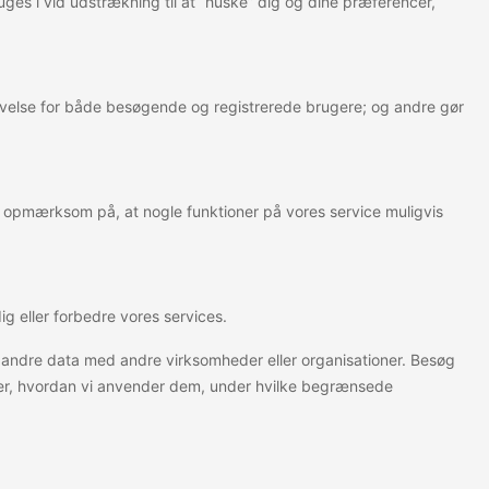
ges i vid udstrækning til at “huske” dig og dine præferencer,
levelse for både besøgende og registrerede brugere; og andre gør
e opmærksom på, at nogle funktioner på vores service muligvis
ig eller forbedre vores services.
ller andre data med andre virksomheder eller organisationer. Besøg
inger, hvordan vi anvender dem, under hvilke begrænsede