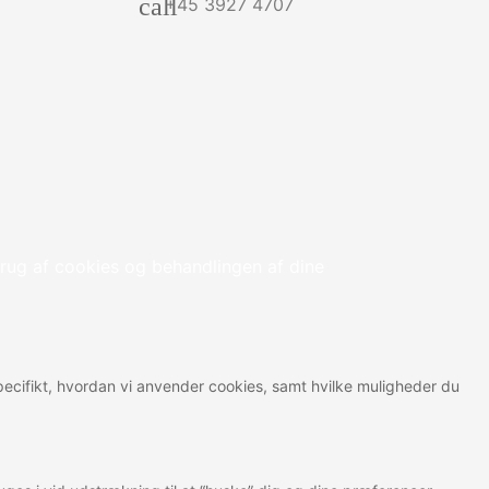
call
+45 3927 4707
rug af cookies og behandlingen af dine
 specifikt, hvordan vi anvender cookies, samt hvilke muligheder du