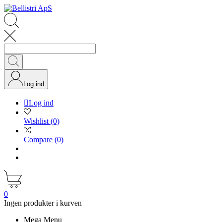
Log ind

Log ind
Wishlist
(0)
Compare
(0)
0
Ingen produkter i kurven
Mega Menu