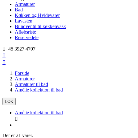
Armaturer
Bad
Køkken og Hvidevarer
Lavasten
Bundventil til køkkenvask
Afløbsriste
Reservedele

+45 3927 4707


Forside
Armaturer
Armaturer til bad
Amélie kollektion til bad

OK
Amélie kollektion til bad

Der er 21 varer.