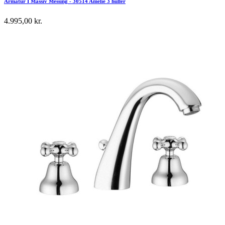
Armatur I Massiv Messing - 30514 Amélie 3 huller
4.995,00 kr.