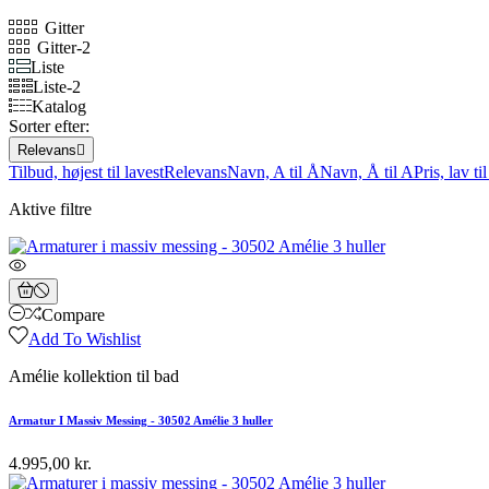
Gitter
Gitter-2
Liste
Liste-2
Katalog
Sorter efter:
Relevans

Tilbud, højest til lavest
Relevans
Navn, A til Å
Navn, Å til A
Pris, lav ti
Aktive filtre
Compare
Add To Wishlist
Amélie kollektion til bad
Armatur I Massiv Messing - 30502 Amélie 3 huller
4.995,00 kr.