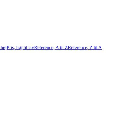
l høj
Pris, høj til lav
Reference, A til Z
Reference, Z til A