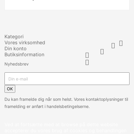
Kategori
Vores virksomhed


Din konto

Butiksinformation


Nyhedsbrev
OK
Du kan framelde dig når som helst. Vores kontaktoplysninger til
framelding er anført i handelsbetingelserne.
Ved at fortsætte med at browse på dette website
accepterer du vores brug af cookies og behandlingen