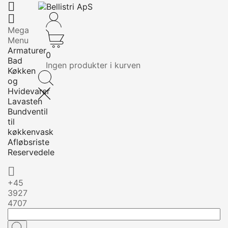


Mega
Menu
Armaturer
0
Bad
Ingen produkter i kurven
Køkken
og
Hvidevarer
Lavasten
Bundventil
til
køkkenvask
Afløbsriste
Reservedele

+45
3927
4707