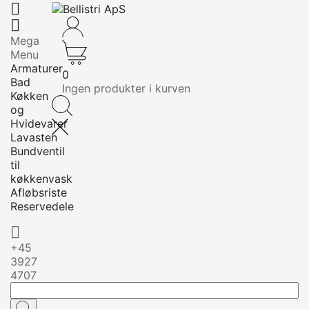


Mega
Menu
Armaturer
0
Bad
Ingen produkter i kurven
Køkken
og
Hvidevarer
Lavasten
Bundventil
til
køkkenvask
Afløbsriste
Reservedele

+45
3927
4707