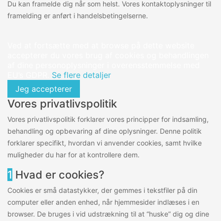
Du kan framelde dig når som helst. Vores kontaktoplysninger til
framelding er anført i handelsbetingelserne.
Ved at fortsætte med at browse på dette website
accepterer du vores brug af cookies og behandlingen
af dine personoplysninger i overensstemmelse med
EU’s GDPR.
Se flere detaljer
Jeg accepterer
Vores privatlivspolitik
Vores privatlivspolitik forklarer vores principper for indsamling,
behandling og opbevaring af dine oplysninger. Denne politik
forklarer specifikt, hvordan vi anvender cookies, samt hvilke
muligheder du har for at kontrollere dem.
1
Hvad er cookies?
Cookies er små datastykker, der gemmes i tekstfiler på din
computer eller anden enhed, når hjemmesider indlæses i en
browser. De bruges i vid udstrækning til at “huske” dig og dine