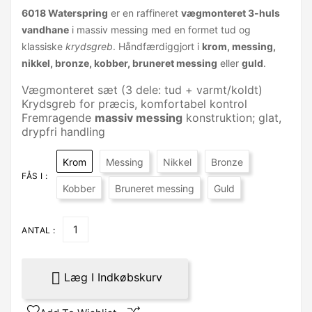
6018 Waterspring
er en raffineret
vægmonteret 3-huls
vandhane
i massiv messing med en formet tud og
klassiske
krydsgreb
. Håndfærdiggjort i
krom, messing,
nikkel, bronze, kobber, bruneret messing
eller
guld
.
Vægmonteret sæt (3 dele: tud + varmt/koldt)
Krydsgreb for præcis, komfortabel kontrol
Fremragende
massiv messing
konstruktion; glat,
drypfri handling
Krom
Messing
Nikkel
Bronze
FÅS I :
Kobber
Bruneret messing
Guld
ANTAL :

Læg I Indkøbskurv