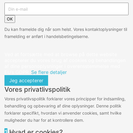
OK
Du kan framelde dig når som helst. Vores kontaktoplysninger til
framelding er anført i handelsbetingelserne.
Ved at fortsætte med at browse på dette website
accepterer du vores brug af cookies og behandlingen
af dine personoplysninger i overensstemmelse med
EU’s GDPR.
Se flere detaljer
Jeg accepterer
Vores privatlivspolitik
Vores privatlivspolitik forklarer vores principper for indsamling,
behandling og opbevaring af dine oplysninger. Denne politik
forklarer specifikt, hvordan vi anvender cookies, samt hvilke
muligheder du har for at kontrollere dem.
1
Hvad er cookies?