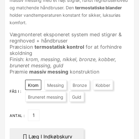
massiv messing med et højt stigrør, rundt regnbrusehoved
og matchende håndbruser. Den
termostatiske blander
holder vandtemperaturen konstant for sikker, luksuriøs
komfort.
Vægmonteret eksponeret system med stigrør &
regnhoved + håndbruser
Præcision
termostatisk kontrol
for at forhindre
skoldning
Finish:
krom, messing, nikkel, bronze, kobber,
bruneret messing, guld
Præmie
massiv messing
konstruktion
Krom
Messing
Bronze
Kobber
FÅS I :
Bruneret messing
Guld
ANTAL :

Læg I Indkøbskurv