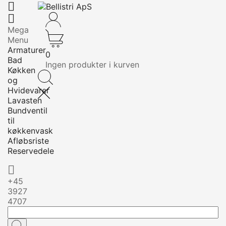


Mega
Menu
Armaturer
0
Bad
Ingen produkter i kurven
Køkken
og
Hvidevarer
Lavasten
Bundventil
til
køkkenvask
Afløbsriste
Reservedele

+45
3927
4707