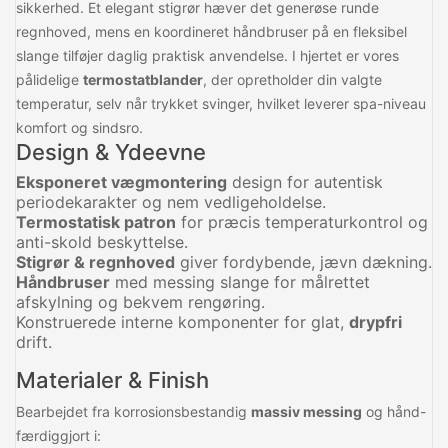
sikkerhed. Et elegant stigrør hæver det generøse runde
regnhoved, mens en koordineret håndbruser på en fleksibel
slange tilføjer daglig praktisk anvendelse. I hjertet er vores
pålidelige
termostatblander
, der opretholder din valgte
temperatur, selv når trykket svinger, hvilket leverer spa-niveau
komfort og sindsro.
Design & Ydeevne
Eksponeret vægmontering
design for autentisk
periodekarakter og nem vedligeholdelse.
Termostatisk patron
for præcis temperaturkontrol og
anti-skold beskyttelse.
Stigrør & regnhoved
giver fordybende, jævn dækning.
Håndbruser
med messing slange for målrettet
afskylning og bekvem rengøring.
Konstruerede interne komponenter for glat,
drypfri
drift.
Materialer & Finish
Bearbejdet fra korrosionsbestandig
massiv messing
og hånd-
færdiggjort i: