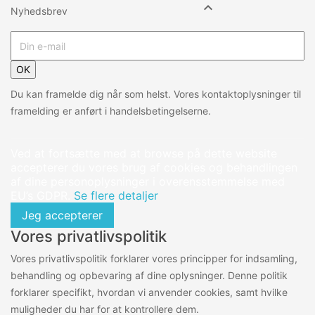

Nyhedsbrev
OK
Du kan framelde dig når som helst. Vores kontaktoplysninger til
framelding er anført i handelsbetingelserne.
Ved at fortsætte med at browse på dette website
accepterer du vores brug af cookies og behandlingen
af dine personoplysninger i overensstemmelse med
EU’s GDPR.
Se flere detaljer
Jeg accepterer
Vores privatlivspolitik
Vores privatlivspolitik forklarer vores principper for indsamling,
behandling og opbevaring af dine oplysninger. Denne politik
forklarer specifikt, hvordan vi anvender cookies, samt hvilke
muligheder du har for at kontrollere dem.