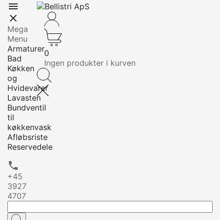


Mega
Menu
Armaturer
0
Bad
Ingen produkter i kurven
Køkken
og
Hvidevarer
Lavasten
Bundventil
til
køkkenvask
Afløbsriste
Reservedele

+45
3927
4707