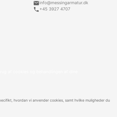
email
info@messingarmatur.dk
call
+45 3927 4707
rug af cookies og behandlingen af dine
 specifikt, hvordan vi anvender cookies, samt hvilke muligheder du