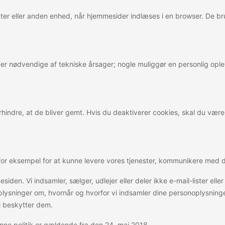
er eller anden enhed, når hjemmesider indlæses i en browser. De bru
es er nødvendige af tekniske årsager; nogle muliggør en personlig op
hindre, at de bliver gemt. Hvis du deaktiverer cookies, skal du vær
– for eksempel for at kunne levere vores tjenester, kommunikere med d
esiden. Vi indsamler, sælger, udlejer eller deler ikke e-mail-lister e
e oplysninger om, hvornår og hvorfor vi indsamler dine personoplysn
vi beskytter dem.
Denne politik er gældende fra den 24. maj 2018.