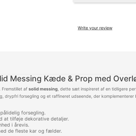
Write your review
lid Messing Kæde & Prop med Overl
. Fremstillet af
solid messing
, dette sæt inspireret af en tidligere 
ing, drypfri forsegling og et raffineret udseende, der komplementer
pålidelig forsegling.
t tilføje dekorative detaljer.
hed i årevis.
ed de fleste kar og fælder.