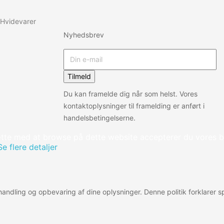
Hvidevarer
Nyhedsbrev
Tilmeld
Du kan framelde dig når som helst. Vores
kontaktoplysninger til framelding er anført i
handelsbetingelserne.
tte med at browse på dette website accepterer du vores b
Se flere detaljer
behandling og opbevaring af dine oplysninger. Denne politik forklarer