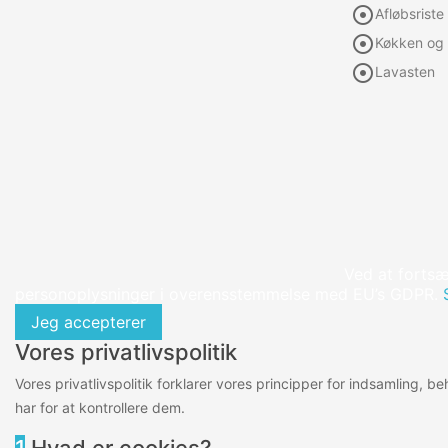

Afløbsriste

Køkken og 

Lavasten
Ved at fortsæ
personoplysninger i overensstemmelse med EU’s GDPR.
Jeg accepterer
Vores privatlivspolitik
Vores privatlivspolitik forklarer vores principper for indsamling, 
har for at kontrollere dem.
1
Hvad er cookies?