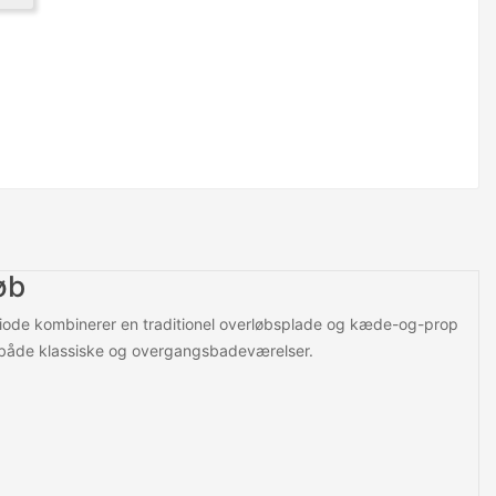
øb
periode kombinerer en traditionel overløbsplade og kæde-og-prop
er både klassiske og overgangsbadeværelser.