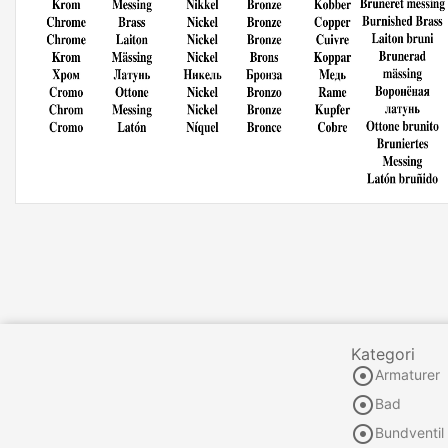
Kategori

Armaturer

Bad

Bundventil