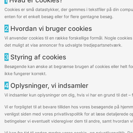
Cookies er små datastykker, der gemmes i tekstfiler på din comput
enten for et enkelt besøg eller for flere gentagne besøg.
2
Hvordan vi bruger cookies
Vi anvender cookies til en række forskellige formål. Nogle cooki
det muligt at vise annoncer fra udvalgte tredjepartsnetværk.
3
Styring af cookies
Besøgende kan ønske at begrænse brugen af cookies eller helt for
ikke fungerer korrekt.
4
Oplysninger, vi indsamler
Vi indsamler kun oplysninger om dig, hvis vi har en grund til det 
Vi er forpligtet til at bevare tilliden hos vores besøgende på hjemm
venligst siden med vores privatlivspolitik for at læse detaljered
betingelser vi eventuelt videregiver dem til andre, samt hvordan 
Vi kan fra tid til anden ændre vores cookie- og privatlivspolitik. 