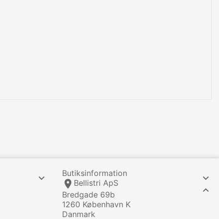
Butiksinformation


location_on
Bellistri ApS

Bredgade 69b
1260 København K
Danmark