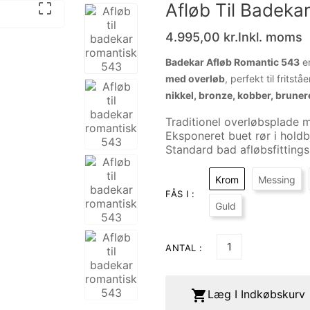
Afløb Til Badeka

4.995,00 kr.
Inkl. moms
Badekar Afløb Romantic 543
er
med overløb
, perfekt til frit
nikkel, bronze, kobber, brune
Traditionel overløbsplade
Eksponeret buet rør i hold
Standard bad afløbsfittings
Krom
Messing
FÅS I :
Guld
ANTAL :

Læg I Indkøbskurv