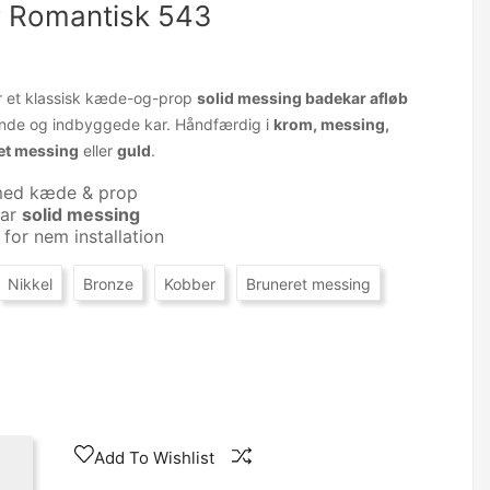
r Romantisk 543
 et klassisk kæde-og-prop
solid messing badekar afløb
stående og indbyggede kar. Håndfærdig i
krom, messing,
ret messing
eller
guld
.
 med kæde & prop
bar
solid messing
 for nem installation
Nikkel
Bronze
Kobber
Bruneret messing
Add To Wishlist