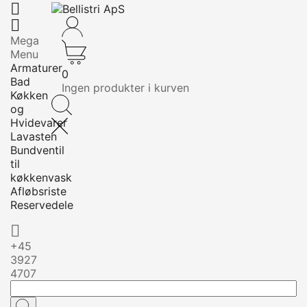


Mega
Menu
Armaturer
0
Bad
Ingen produkter i kurven
Køkken
og
Hvidevarer
Lavasten
Bundventil
til
køkkenvask
Afløbsriste
Reservedele

+45
3927
4707