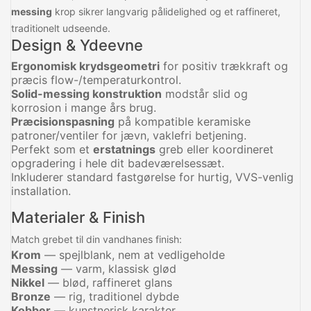
messing
krop sikrer langvarig pålidelighed og et raffineret,
traditionelt udseende.
Design & Ydeevne
Ergonomisk krydsgeometri
for positiv trækkraft og
præcis flow-/temperaturkontrol.
Solid-messing konstruktion
modstår slid og
korrosion i mange års brug.
Præcisionspasning
på kompatible keramiske
patroner/ventiler for jævn, vaklefri betjening.
Perfekt som et
erstatnings
greb eller koordineret
opgradering i hele dit badeværelsessæt.
Inkluderer standard fastgørelse for hurtig, VVS-venlig
installation.
Materialer & Finish
Match grebet til din vandhanes finish:
Krom
— spejlblank, nem at vedligeholde
Messing
— varm, klassisk glød
Nikkel
— blød, raffineret glans
Bronze
— rig, traditionel dybde
Kobber
— kunstnerisk karakter