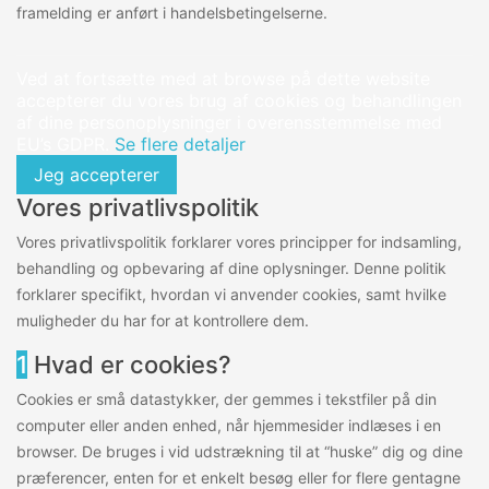
framelding er anført i handelsbetingelserne.
Ved at fortsætte med at browse på dette website
accepterer du vores brug af cookies og behandlingen
af dine personoplysninger i overensstemmelse med
EU’s GDPR.
Se flere detaljer
Jeg accepterer
Vores privatlivspolitik
Vores privatlivspolitik forklarer vores principper for indsamling,
behandling og opbevaring af dine oplysninger. Denne politik
forklarer specifikt, hvordan vi anvender cookies, samt hvilke
muligheder du har for at kontrollere dem.
1
Hvad er cookies?
Cookies er små datastykker, der gemmes i tekstfiler på din
computer eller anden enhed, når hjemmesider indlæses i en
browser. De bruges i vid udstrækning til at “huske” dig og dine
præferencer, enten for et enkelt besøg eller for flere gentagne