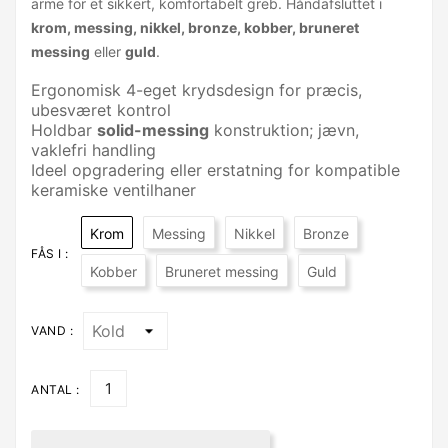
arme for et sikkert, komfortabelt greb. Håndafsluttet i
krom, messing, nikkel, bronze, kobber, bruneret
messing
eller
guld
.
Ergonomisk 4-eget krydsdesign for præcis,
ubesværet kontrol
Holdbar
solid-messing
konstruktion; jævn,
vaklefri handling
Ideel opgradering eller erstatning for kompatible
keramiske ventilhaner
Krom
Messing
Nikkel
Bronze
FÅS I :
Kobber
Bruneret messing
Guld
VAND :
ANTAL :