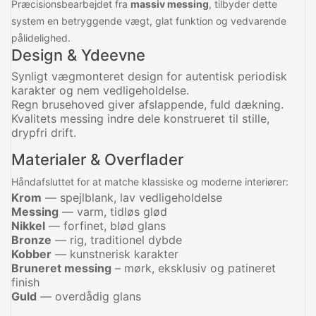
Præcisionsbearbejdet fra
massiv messing
, tilbyder dette
system en betryggende vægt, glat funktion og vedvarende
pålidelighed.
Design & Ydeevne
Synligt vægmonteret design for autentisk periodisk
karakter og nem vedligeholdelse.
Regn brusehoved giver afslappende, fuld dækning.
Kvalitets messing indre dele konstrueret til stille,
drypfri drift.
Materialer & Overflader
Håndafsluttet for at matche klassiske og moderne interiører:
Krom
— spejlblank, lav vedligeholdelse
Messing
— varm, tidløs glød
Nikkel
— forfinet, blød glans
Bronze
— rig, traditionel dybde
Kobber
— kunstnerisk karakter
Bruneret messing
– mørk, eksklusiv og patineret
finish
Guld
— overdådig glans