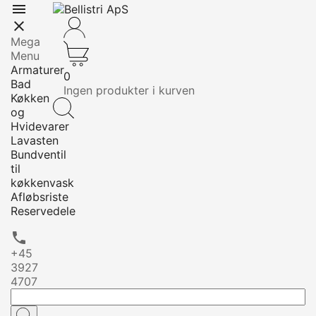


Mega
Menu
Armaturer
0
Bad
Ingen produkter i kurven
Køkken
og
Hvidevarer
Lavasten
Bundventil
til
køkkenvask
Afløbsriste
Reservedele

+45
3927
4707