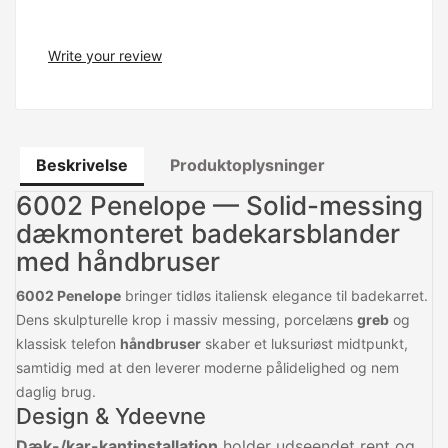
Write your review
Beskrivelse
Produktoplysninger
6002 Penelope — Solid-messing
dækmonteret badekarsblander
med håndbruser
6002 Penelope
bringer tidløs italiensk elegance til badekarret.
Dens skulpturelle krop i massiv messing, porcelæns
greb
og
klassisk telefon
håndbruser
skaber et luksuriøst midtpunkt,
samtidig med at den leverer moderne pålidelighed og nem
daglig brug.
Design & Ydeevne
Dæk-/kar-kantinstallation
holder udseendet rent og