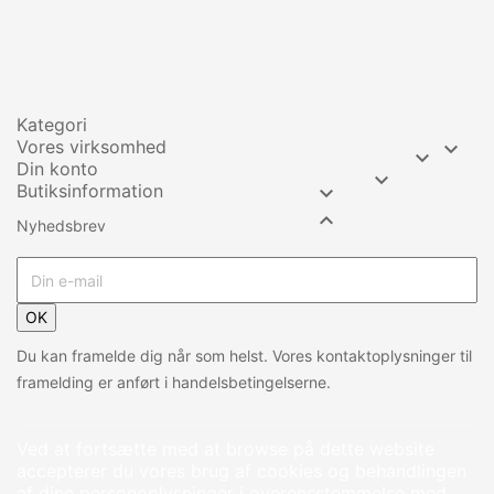
Kategori
Vores virksomhed


Din konto

Butiksinformation


Nyhedsbrev
OK
Du kan framelde dig når som helst. Vores kontaktoplysninger til
framelding er anført i handelsbetingelserne.
Ved at fortsætte med at browse på dette website
accepterer du vores brug af cookies og behandlingen
af dine personoplysninger i overensstemmelse med