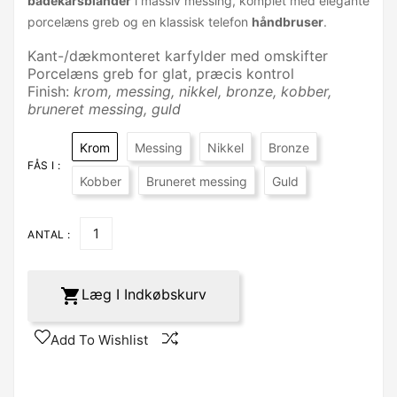
badekarsblander
i massiv messing, komplet med elegante
porcelæns greb og en klassisk telefon
håndbruser
.
Kant-/dækmonteret karfylder med omskifter
Porcelæns greb for glat, præcis kontrol
Finish:
krom, messing, nikkel, bronze, kobber,
bruneret messing, guld
Krom
Messing
Nikkel
Bronze
FÅS I :
Kobber
Bruneret messing
Guld
ANTAL :

Læg I Indkøbskurv
Add To Wishlist