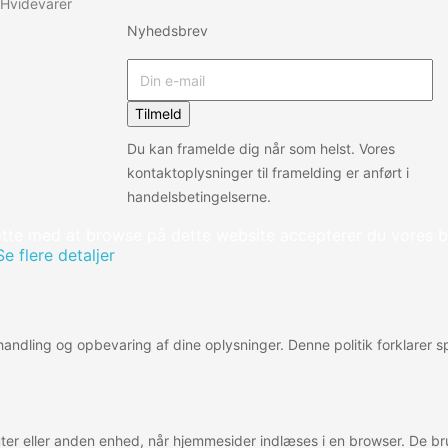
Hvidevarer
Nyhedsbrev
Tilmeld
Du kan framelde dig når som helst. Vores
kontaktoplysninger til framelding er anført i
handelsbetingelserne.
tte med at browse på dette website accepterer du vores b
Se flere detaljer
behandling og opbevaring af dine oplysninger. Denne politik forklarer
er eller anden enhed, når hjemmesider indlæses i en browser. De bru