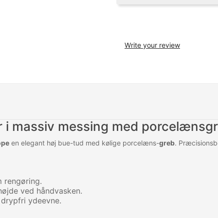
Write your review
 i massiv messing med porcelænsg
ope
en elegant høj bue-tud med kølige porcelæns-
greb
. Præcisionsb
m rengøring.
højde ved håndvasken.
 drypfri ydeevne.