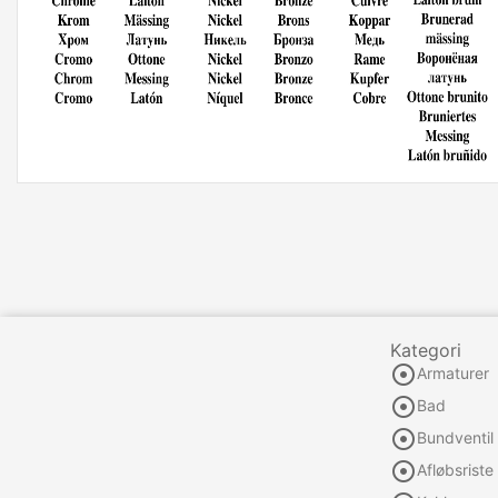
Kategori

Armaturer

Bad

Bundventil

Afløbsriste