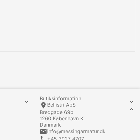
Butiksinformation


location_on
Bellistri ApS

Bredgade 69b
1260 København K
Danmark
email
info@messingarmatur.dk
call
+45 3927 4707