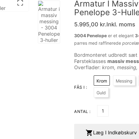
Armatur I Massi

Penelope 3-Hulle
5.995,00 kr.
Inkl. moms
3004 Penelope
er et elegant
3
parres med raffinerede
porcelæ
Bordmonteret udbredt sæt 
Førsteklasses
massiv mess
Overflader:
krom, messing, 
Krom
Messing
FÅS I :
Guld
ANTAL :

Læg I Indkøbskurv