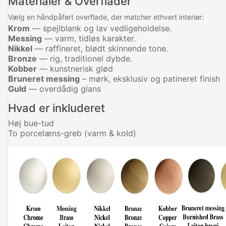
Materialer & Overflader
Vælg en håndpåført overflade, der matcher ethvert interiør:
Krom
— spejlblank og lav vedligeholdelse.
Messing
— varm, tidløs karakter.
Nikkel
— raffineret, blødt skinnende tone.
Bronze
— rig, traditionel dybde.
Kobber
— kunstnerisk glød
Bruneret messing
– mørk, eksklusiv og patineret finish
Guld
— overdådig glans
Hvad er inkluderet
Høj bue-tud
To porcelæns-greb (varm & kold)