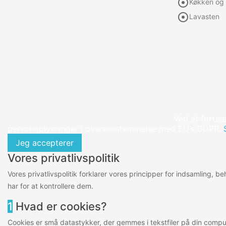

Køkken og 

Lavasten
Ved at fortsæ
personoplysninger i overensstemmelse med EU’s GDPR.
Jeg accepterer
Vores privatlivspolitik
Vores privatlivspolitik forklarer vores principper for indsamling, 
har for at kontrollere dem.
1
Hvad er cookies?
Cookies er små datastykker, der gemmes i tekstfiler på din comput