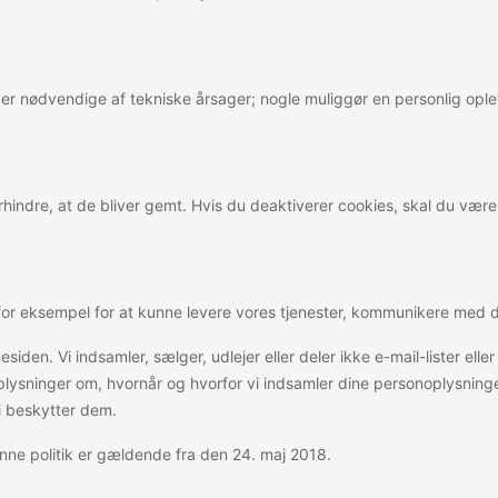
es er nødvendige af tekniske årsager; nogle muliggør en personlig op
hindre, at de bliver gemt. Hvis du deaktiverer cookies, skal du vær
– for eksempel for at kunne levere vores tjenester, kommunikere med d
esiden. Vi indsamler, sælger, udlejer eller deler ikke e-mail-lister e
e oplysninger om, hvornår og hvorfor vi indsamler dine personoplysn
vi beskytter dem.
Denne politik er gældende fra den 24. maj 2018.