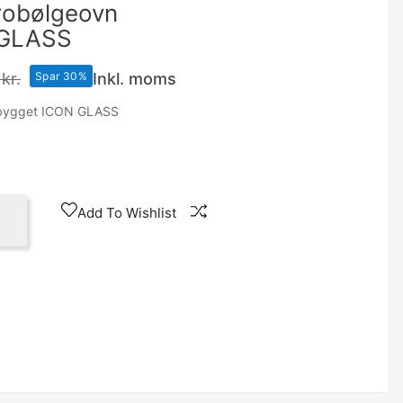
obølgeovn
 GLASS
kr.
Spar 30%
Inkl. moms
dbygget ICON GLASS
Add To Wishlist