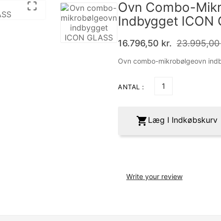
Ovn Combo-Mikr

Indbygget ICON
16.796,50 kr.
23.995,00 
Ovn combo-mikrobølgeovn in
ANTAL :

Læg I Indkøbskurv
Write your review