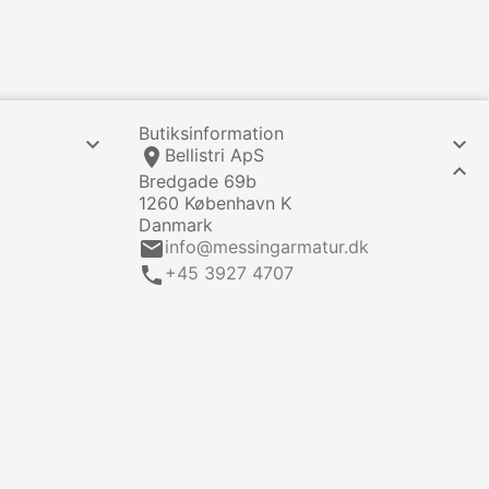
Butiksinformation


location_on
Bellistri ApS

Bredgade 69b
1260 København K
Danmark
email
info@messingarmatur.dk
call
+45 3927 4707