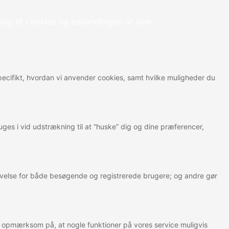
rug af cookies og behandlingen af dine
 specifikt, hvordan vi anvender cookies, samt hvilke muligheder du
ges i vid udstrækning til at “huske” dig og dine præferencer,
levelse for både besøgende og registrerede brugere; og andre gør
e opmærksom på, at nogle funktioner på vores service muligvis