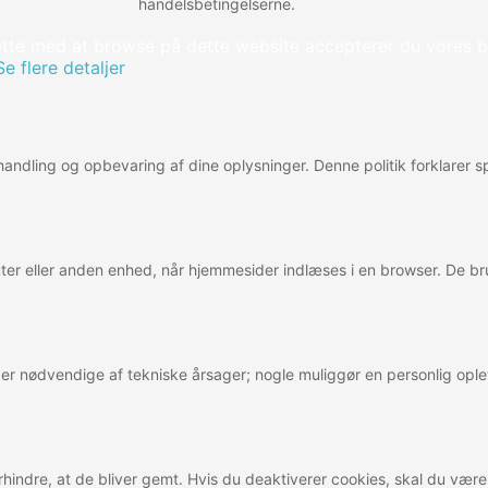
handelsbetingelserne.
tte med at browse på dette website accepterer du vores b
Se flere detaljer
behandling og opbevaring af dine oplysninger. Denne politik forklarer
er eller anden enhed, når hjemmesider indlæses i en browser. De bru
es er nødvendige af tekniske årsager; nogle muliggør en personlig op
hindre, at de bliver gemt. Hvis du deaktiverer cookies, skal du vær