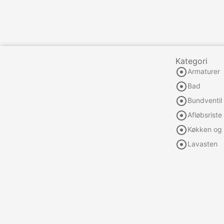
Kategori

Armaturer

Bad

Bundventil

Afløbsriste

Køkken og 

Lavasten