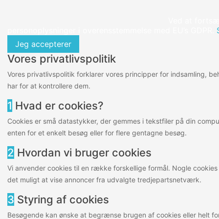
Ved at fortsæ
personoplysninger i overensstemmelse med EU’s GDPR.
Jeg accepterer
Vores privatlivspolitik
Vores privatlivspolitik forklarer vores principper for indsamling, 
har for at kontrollere dem.
1
Hvad er cookies?
Cookies er små datastykker, der gemmes i tekstfiler på din comput
enten for et enkelt besøg eller for flere gentagne besøg.
2
Hvordan vi bruger cookies
Vi anvender cookies til en række forskellige formål. Nogle cooki
det muligt at vise annoncer fra udvalgte tredjepartsnetværk.
3
Styring af cookies
Besøgende kan ønske at begrænse brugen af cookies eller helt for