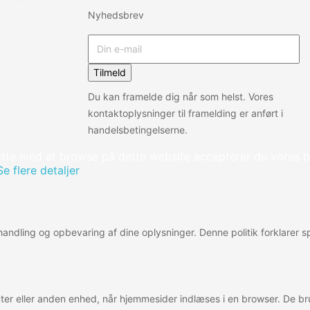
Nyhedsbrev
Tilmeld
Du kan framelde dig når som helst. Vores
kontaktoplysninger til framelding er anført i
handelsbetingelserne.
tte med at browse på dette website accepterer du vores b
Se flere detaljer
behandling og opbevaring af dine oplysninger. Denne politik forklarer
er eller anden enhed, når hjemmesider indlæses i en browser. De bru