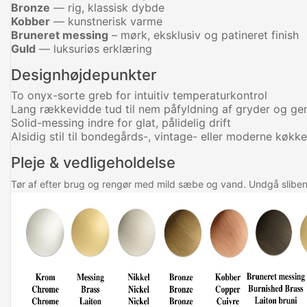
Bronze
— rig, klassisk dybde
Kobber
— kunstnerisk varme
Bruneret messing
– mørk, eksklusiv og patineret finish
Guld
— luksuriøs erklæring
Designhøjdepunkter
To onyx-sorte greb for intuitiv temperaturkontrol
Lang rækkevidde tud til nem påfyldning af gryder og gen
Solid-messing indre for glat, pålidelig drift
Alsidig stil til bondegårds-, vintage- eller moderne køkk
Pleje & vedligeholdelse
Tør af efter brug og rengør med mild sæbe og vand. Undgå slibend