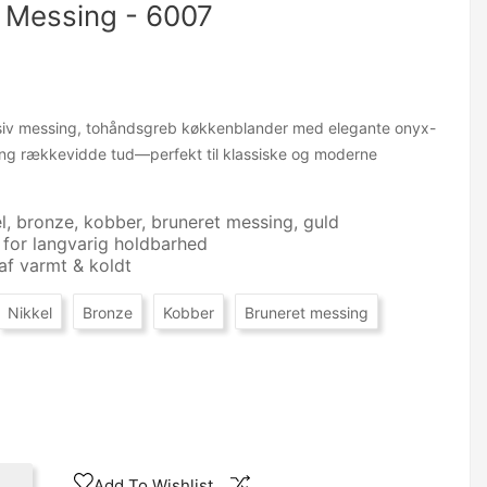
v Messing - 6007
iv messing, tohåndsgreb køkkenblander med elegante onyx-
lang rækkevidde tud—perfekt til klassiske og moderne
el, bronze, kobber, bruneret messing, guld
 for langvarig holdbarhed
af varmt & koldt
Nikkel
Bronze
Kobber
Bruneret messing
Add To Wishlist