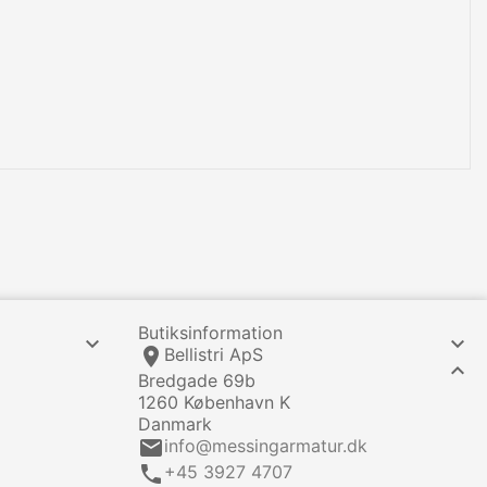
Butiksinformation


location_on
Bellistri ApS

Bredgade 69b
1260 København K
Danmark
email
info@messingarmatur.dk
call
+45 3927 4707