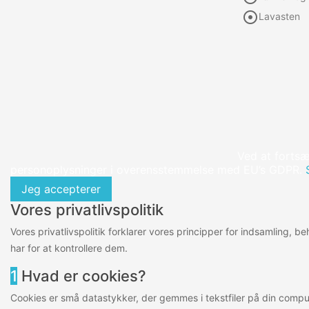

Lavasten
Ved at fortsæ
personoplysninger i overensstemmelse med EU’s GDPR.
Jeg accepterer
Vores privatlivspolitik
Vores privatlivspolitik forklarer vores principper for indsamling, 
har for at kontrollere dem.
1
Hvad er cookies?
Cookies er små datastykker, der gemmes i tekstfiler på din comput