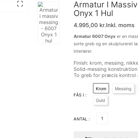
Armatur I Massi

Onyx 1 Hul
4.995,00 kr.
Inkl. moms
Armatur 6007 Onyx
er en mass
sorte greb og en skulptureret 
interiører.
Finish: krom, messing, nikk
Solid-messing konstruktion
To greb for præcis kontrol 
Krom
Messing
FÅS I :
Guld
ANTAL :