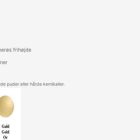
erøs frihøjde
ener
e puder eller hårde kemikalier.