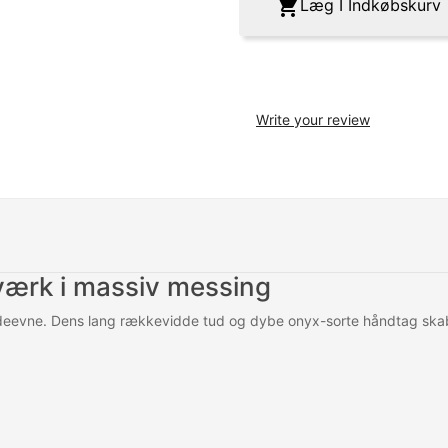

Læg I Indkøbskurv
Write your review
værk i massiv messing
deevne. Dens lang rækkevidde tud og dybe onyx-sorte håndtag ska