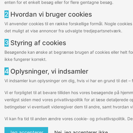
enten for et enkelt besøg eller for flere gentagne besøg.
2
Hvordan vi bruger cookies
Vi anvender cookies til en række forskellige formål. Nogle cooki
det muligt at vise annoncer fra udvalgte tredjepartsnetværk.
3
Styring af cookies
Besøgende kan ønske at begrænse brugen af cookies eller helt for
ikke fungerer korrekt.
4
Oplysninger, vi indsamler
Vi indsamler kun oplysninger om dig, hvis vi har en grund til det 
Vi er forpligtet til at bevare tilliden hos vores besøgende på hjemm
venligst siden med vores privatlivspolitik for at læse detaljered
betingelser vi eventuelt videregiver dem til andre, samt hvordan 
Vi kan fra tid til anden ændre vores cookie- og privatlivspolitik. 
Jeg accepterer
Nej, jeg accepterer ikke