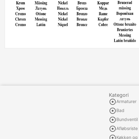
Kategori

Armaturer

Bad

Bundventil

Afløbsriste

Køkken og 