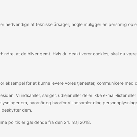
es er nødvendige af tekniske årsager; nogle muliggør en personlig op
hindre, at de bliver gemt. Hvis du deaktiverer cookies, skal du vær
– for eksempel for at kunne levere vores tjenester, kommunikere med d
esiden. Vi indsamler, sælger, udlejer eller deler ikke e-mail-lister e
e oplysninger om, hvornår og hvorfor vi indsamler dine personoplysn
vi beskytter dem.
Denne politik er gældende fra den 24. maj 2018.