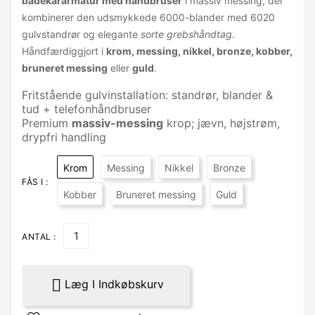
badekararmatur med håndbruser
i massiv messing, der
kombinerer den udsmykkede 6000-blander med 6020
gulvstandrør og elegante
sorte grebshåndtag
.
Håndfærdiggjort i
krom, messing, nikkel, bronze, kobber,
bruneret messing
eller
guld
.
Fritstående gulvinstallation: standrør, blander &
tud + telefonhåndbruser
Premium
massiv-messing
krop; jævn, højstrøm,
drypfri handling
Krom
Messing
Nikkel
Bronze
FÅS I :
Kobber
Bruneret messing
Guld
ANTAL :

Læg I Indkøbskurv