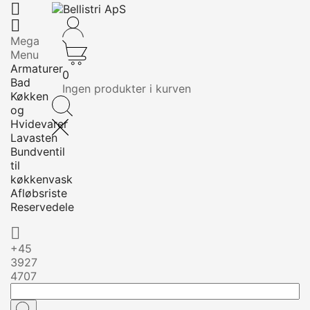


Mega
Menu
Armaturer
0
Bad
Ingen produkter i kurven
Køkken
og
Hvidevarer
Lavasten
Bundventil
til
køkkenvask
Afløbsriste
Reservedele

+45
3927
4707