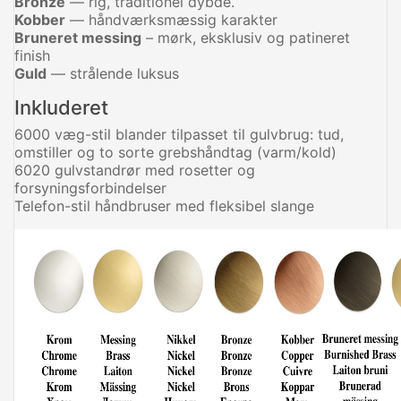
Bronze
— rig, traditionel dybde.
Kobber
— håndværksmæssig karakter
Bruneret messing
– mørk, eksklusiv og patineret
finish
Guld
— strålende luksus
Inkluderet
6000 væg-stil blander tilpasset til gulvbrug: tud,
omstiller og to sorte grebshåndtag (varm/kold)
6020 gulvstandrør med rosetter og
forsyningsforbindelser
Telefon-stil håndbruser med fleksibel slange