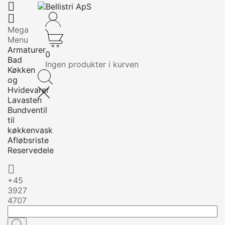


Mega
Menu
Armaturer
0
Bad
Ingen produkter i kurven
Køkken
og
Hvidevarer
Lavasten
Bundventil
til
køkkenvask
Afløbsriste
Reservedele

+45
3927
4707