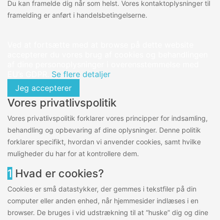
Du kan framelde dig når som helst. Vores kontaktoplysninger til
framelding er anført i handelsbetingelserne.
Ved at fortsætte med at browse på dette website
accepterer du vores brug af cookies og behandlingen
af dine personoplysninger i overensstemmelse med
EU’s GDPR.
Se flere detaljer
Jeg accepterer
Vores privatlivspolitik
Vores privatlivspolitik forklarer vores principper for indsamling,
behandling og opbevaring af dine oplysninger. Denne politik
forklarer specifikt, hvordan vi anvender cookies, samt hvilke
muligheder du har for at kontrollere dem.
1
Hvad er cookies?
Cookies er små datastykker, der gemmes i tekstfiler på din
computer eller anden enhed, når hjemmesider indlæses i en
browser. De bruges i vid udstrækning til at “huske” dig og dine