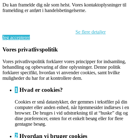
Du kan framelde dig når som helst. Vores kontaktoplysninger til
framelding er anført i handelsbetingelserne.
Ved at fortsætte med at browse på dette website accepterer du vores
brug af cookies og behandlingen af dine personoplysninger i
overensstemmelse med EU’s GDPR.
Se flere detaljer
Jeg accepterer
Vores privatlivspolitik
Vores privatlivspolitik forklarer vores principper for indsamling,
behandling og opbevaring af dine oplysninger. Denne politik
forklarer specifikt, hvordan vi anvender cookies, samt hvilke
muligheder du har for at kontrollere dem.
1
Hvad er cookies?
Cookies er små datastykker, der gemmes i tekstfiler på din
computer eller anden enhed, når hjemmesider indlæses i en
browser. De bruges i vid udstrækning til at “huske” dig og
dine præferencer, enten for et enkelt besøg eller for flere
gentagne besøg.
2
Hvordan vi bruger cookies