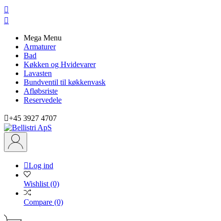


Mega Menu
Armaturer
Bad
Køkken og Hvidevarer
Lavasten
Bundventil til køkkenvask
Afløbsriste
Reservedele

+45 3927 4707

Log ind
Wishlist
(0)
Compare
(0)