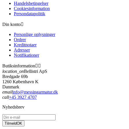
Handelsbetingelser
Cookiesinformation
Persondatapolitik
Din konto

Personlige oplysninger
Ordrer
Kreditnotaer
Adresser
Notifikationer
Butiksinformation


location_on
Bellistri ApS
Bredgade 69b
1260 København K
Danmark
email
info@messingarmatur.dk
call
+45 3927 4707
Nyhedsbrev
Tilmeld
OK