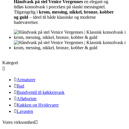
Håndvask på stel Venice Vergennes
en elegant og
tidløs konsolvask i porcelæn på slankt messingstel.
Tilgængelig i
krom, messing, nikkel, bronze, kobber
og guld
– ideel til både klassiske og moderne
badeværelser.
Kategori


Armaturer

Bad

Bundventil til køkkenvask

Afløbsriste

Køkken og Hvidevarer

Lavasten
Vores virksomhed
