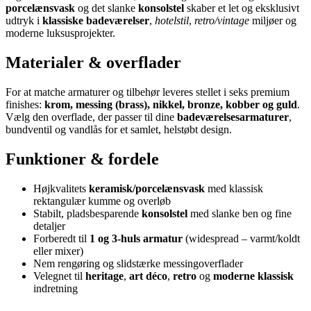
porcelænsvask
og det slanke
konsolstel
skaber et let og eksklusivt
udtryk i
klassiske badeværelser
,
hotelstil
,
retro/vintage
miljøer og
moderne luksusprojekter.
Materialer & overflader
For at matche armaturer og tilbehør leveres stellet i seks premium
finishes:
krom, messing (brass), nikkel, bronze, kobber og guld
.
Vælg den overflade, der passer til dine
badeværelsesarmaturer
,
bundventil og vandlås for et samlet, helstøbt design.
Funktioner & fordele
Højkvalitets
keramisk/porcelæns­vask
med klassisk
rektangulær kumme og overløb
Stabilt, pladsbesparende
konsolstel
med slanke ben og fine
detaljer
Forberedt til
1 og 3-huls armatur
(widespread – varmt/koldt
eller mixer)
Nem rengøring og slidstærke messingoverflader
Velegnet til
heritage
,
art déco
,
retro
og
moderne klassisk
indretning