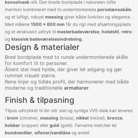
konsolvask
-stil. Den brede bordplade i natursten (ofte
marmor) kombineret med to undermonterede
porcelænsskåle
og et luftigt, robust
messing
giver både funktion og elegance.
Med målene
1500 × 600 mm
får du rigt med afsætningsplads
og et eksklusivt udtryk til
masterbadeværelse
,
hotelstil
,
retro
og
klassisk badeværelsesindretning
.
Design & materialer
Bred bordplade med to runde undermonterede skåle
for komfort til to personer.
Åbent stel med hylde, der giver let adgang og gør
rummet visuelt større.
Rene linjer og tidløs profil, der harmonerer med både
moderne og traditionelle
armaturer
.
Finish & tilpasning
Tilpas udtrykket til din stil: stel og synlige VVS-dele kan leveres
i
krom
(chrome),
messing
(brass),
nikkel
(nickel),
bronze
,
kobber
(copper) eller
guld
(gold). Farverne matcher let
bundventiler
,
sifoner/vandlåse
og andet