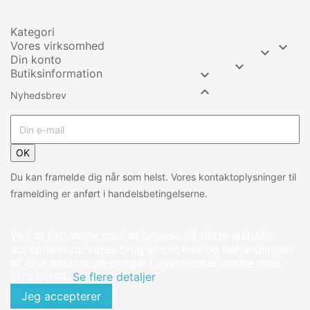
Kategori
Vores virksomhed


Din konto

Butiksinformation


Nyhedsbrev
OK
Du kan framelde dig når som helst. Vores kontaktoplysninger til
framelding er anført i handelsbetingelserne.
Ved at fortsætte med at browse på dette website
accepterer du vores brug af cookies og behandlingen
af dine personoplysninger i overensstemmelse med
EU’s GDPR.
Se flere detaljer
Jeg accepterer