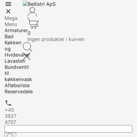


Mega
Menu
Armaturer
0
Bad
Ingen produkter i kurven
Køkken
og
Hvidevarer
Lavasten
Bundventil
til
køkkenvask
Afløbsriste
Reservedele

+45
3927
4707