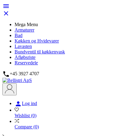


Mega Menu
Armaturer
Bad
Køkken og Hvidevarer
Lavasten
Bundventil til køkkenvask
Afløbsriste
Reservedele

+45 3927 4707

Log ind
Wishlist
(0)
Compare
(0)