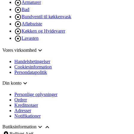

Armaturer

Bad

Bundventil til køkkenvask

Afløbsriste

Køkken og Hvidevarer

Lavasten

Vores virksomhed
Handelsbetingelser
Cookiesinformation
Persondatapolitik

Din konto
Personlige oplysninger
Ordrer
Kreditnotaer
Adresser
Notifikationer


Butiksinformation
Bellistri ApS