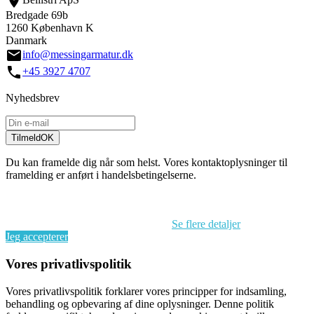
location_on
Bredgade 69b
1260 København K
Danmark
email
info@messingarmatur.dk
call
+45 3927 4707
Nyhedsbrev
Tilmeld
OK
Du kan framelde dig når som helst. Vores kontaktoplysninger til
framelding er anført i handelsbetingelserne.
Ved at fortsætte med at browse på dette website accepterer du vores
brug af cookies og behandlingen af dine personoplysninger i
overensstemmelse med EU’s GDPR.
Se flere detaljer
Jeg accepterer
Vores privatlivspolitik
Vores privatlivspolitik forklarer vores principper for indsamling,
behandling og opbevaring af dine oplysninger. Denne politik