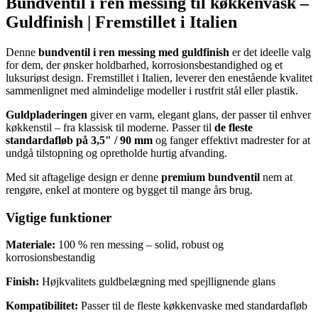
Bundventil i ren messing til køkkenvask –
Guldfinish | Fremstillet i Italien
Denne
bundventil i ren messing med guldfinish
er det ideelle valg
for dem, der ønsker holdbarhed, korrosionsbestandighed og et
luksuriøst design. Fremstillet i Italien, leverer den enestående kvalitet
sammenlignet med almindelige modeller i rustfrit stål eller plastik.
Guldpladeringen
giver en varm, elegant glans, der passer til enhver
køkkenstil – fra klassisk til moderne. Passer til
de fleste
standardafløb på 3,5" / 90 mm
og fanger effektivt madrester for at
undgå tilstopning og opretholde hurtig afvanding.
Med sit aftagelige design er denne
premium bundventil
nem at
rengøre, enkel at montere og bygget til mange års brug.
Vigtige funktioner
Materiale:
100 % ren messing – solid, robust og
korrosionsbestandig
Finish:
Højkvalitets guldbelægning med spejllignende glans
Kompatibilitet:
Passer til de fleste køkkenvaske med standardafløb