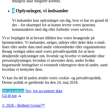
muligvis ikke fungerer korrekt.
4
Oplysninger, vi indsamler
Vi indsamler kun oplysninger om dig, hvis vi har en grund til
det – for eksempel for at kunne levere vores tjenester,
kommunikere med dig eller forbedre vores services.
Vi er forpligtet til at bevare tilliden hos vores besøgende på
hjemmesiden. Vi indsamler, sælger, udlejer eller deler ikke e-mail-
lister eller andre data med andre virksomheder eller organisationer.
Besøg venligst siden med vores privatlivspolitik for at læse
detaljerede oplysninger om, hvornår og hvorfor vi indsamler dine
personoplysninger, hvordan vi anvender dem, under hvilke
begrænsede betingelser vi eventuelt videregiver dem til andre, samt
hvordan vi beskytter dem.
Vi kan fra tid til anden ændre vores cookie- og privatlivspolitik.
Denne politik er gældende fra den 24. maj 2018.
Jeg accepterer
Nej, jeg accepterer ikke

Gå til top
© 2026 - Bellistri Group™