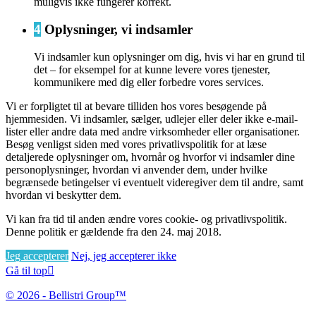
muligvis ikke fungerer korrekt.
4
Oplysninger, vi indsamler
Vi indsamler kun oplysninger om dig, hvis vi har en grund til
det – for eksempel for at kunne levere vores tjenester,
kommunikere med dig eller forbedre vores services.
Vi er forpligtet til at bevare tilliden hos vores besøgende på
hjemmesiden. Vi indsamler, sælger, udlejer eller deler ikke e-mail-
lister eller andre data med andre virksomheder eller organisationer.
Besøg venligst siden med vores privatlivspolitik for at læse
detaljerede oplysninger om, hvornår og hvorfor vi indsamler dine
personoplysninger, hvordan vi anvender dem, under hvilke
begrænsede betingelser vi eventuelt videregiver dem til andre, samt
hvordan vi beskytter dem.
Vi kan fra tid til anden ændre vores cookie- og privatlivspolitik.
Denne politik er gældende fra den 24. maj 2018.
Jeg accepterer
Nej, jeg accepterer ikke
Gå til top

© 2026 - Bellistri Group™