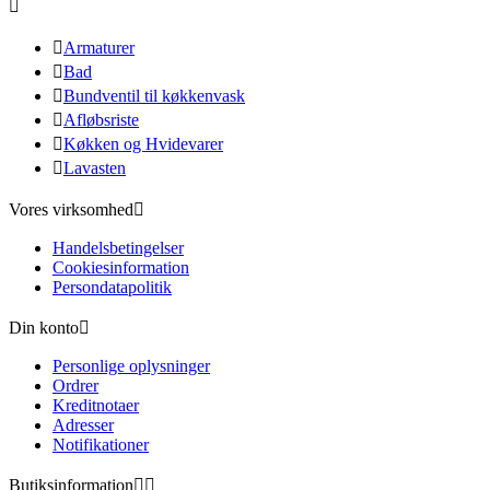


Armaturer

Bad

Bundventil til køkkenvask

Afløbsriste

Køkken og Hvidevarer

Lavasten
Vores virksomhed

Handelsbetingelser
Cookiesinformation
Persondatapolitik
Din konto

Personlige oplysninger
Ordrer
Kreditnotaer
Adresser
Notifikationer
Butiksinformation

