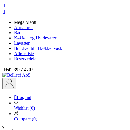


Mega Menu
Armaturer
Bad
Køkken og Hvidevarer
Lavasten
Bundventil til køkkenvask
Afløbsriste
Reservedele

+45 3927 4707

Log ind
Wishlist
(0)
Compare
(0)