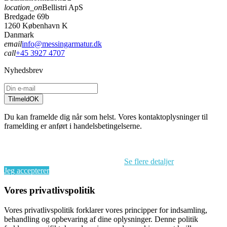
location_on
Bellistri ApS
Bredgade 69b
1260 København K
Danmark
email
info@messingarmatur.dk
call
+45 3927 4707
Nyhedsbrev
Tilmeld
OK
Du kan framelde dig når som helst. Vores kontaktoplysninger til
framelding er anført i handelsbetingelserne.
Ved at fortsætte med at browse på dette website accepterer du vores
brug af cookies og behandlingen af dine personoplysninger i
overensstemmelse med EU’s GDPR.
Se flere detaljer
Jeg accepterer
Vores privatlivspolitik
Vores privatlivspolitik forklarer vores principper for indsamling,
behandling og opbevaring af dine oplysninger. Denne politik