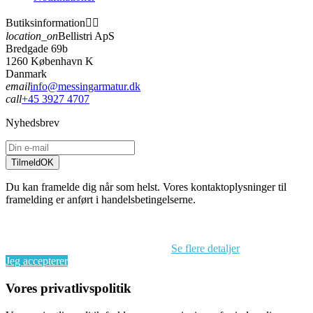
Butiksinformation


location_on
Bellistri ApS
Bredgade 69b
1260 København K
Danmark
email
info@messingarmatur.dk
call
+45 3927 4707
Nyhedsbrev
Tilmeld
OK
Du kan framelde dig når som helst. Vores kontaktoplysninger til
framelding er anført i handelsbetingelserne.
Ved at fortsætte med at browse på dette website accepterer du vores
brug af cookies og behandlingen af dine personoplysninger i
overensstemmelse med EU’s GDPR.
Se flere detaljer
Jeg accepterer
Vores privatlivspolitik