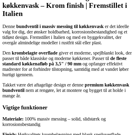
køkkenvask – Krom finish | Fremstillet i
Italien
Denne
bundventil i massiv messing til køkkenvask
er det ideelle
valg for dig, der ønsker holdbarhed, korrosionsbestandighed og et
tidløst design. Fremstillet i Italien og med en byggekvalitet, der
overgår almindelige modeller i rustfrit stål eller plast.
Den
krombelagte overflade
giver et moderne, spejlblankt look, der
passer til både klassiske og moderne køkkener. Passer til
de fleste
standard køkkenafløb på 3,5" / 90 mm
og opfanger effektivt
madrester for at forhindre tilstopning, samtidig med at vandet løber
hurtigt igennem.
Takket være det aftagelige design er denne
premium køkkenvask
bundventil
nem at rengøre, let at montere og bygget til at holde i
mange år.
Vigtige funktioner
Materiale:
100% massiv messing – solid, slidstærk og
korrosionsbestandig
Finish:
Højkvalitets krombelægning med blank spejloverflade