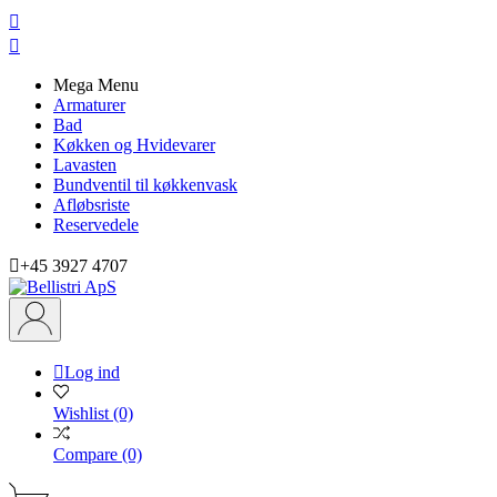


Mega Menu
Armaturer
Bad
Køkken og Hvidevarer
Lavasten
Bundventil til køkkenvask
Afløbsriste
Reservedele

+45 3927 4707

Log ind
Wishlist
(0)
Compare
(0)