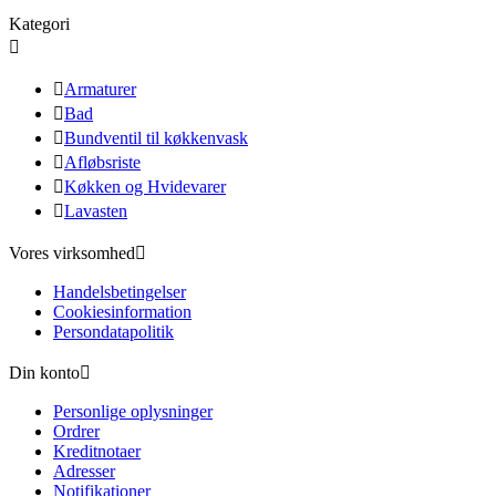
Kategori


Armaturer

Bad

Bundventil til køkkenvask

Afløbsriste

Køkken og Hvidevarer

Lavasten
Vores virksomhed

Handelsbetingelser
Cookiesinformation
Persondatapolitik
Din konto

Personlige oplysninger
Ordrer
Kreditnotaer
Adresser
Notifikationer