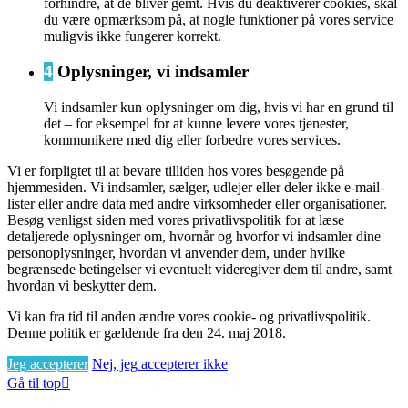
forhindre, at de bliver gemt. Hvis du deaktiverer cookies, skal
du være opmærksom på, at nogle funktioner på vores service
muligvis ikke fungerer korrekt.
4
Oplysninger, vi indsamler
Vi indsamler kun oplysninger om dig, hvis vi har en grund til
det – for eksempel for at kunne levere vores tjenester,
kommunikere med dig eller forbedre vores services.
Vi er forpligtet til at bevare tilliden hos vores besøgende på
hjemmesiden. Vi indsamler, sælger, udlejer eller deler ikke e-mail-
lister eller andre data med andre virksomheder eller organisationer.
Besøg venligst siden med vores privatlivspolitik for at læse
detaljerede oplysninger om, hvornår og hvorfor vi indsamler dine
personoplysninger, hvordan vi anvender dem, under hvilke
begrænsede betingelser vi eventuelt videregiver dem til andre, samt
hvordan vi beskytter dem.
Vi kan fra tid til anden ændre vores cookie- og privatlivspolitik.
Denne politik er gældende fra den 24. maj 2018.
Jeg accepterer
Nej, jeg accepterer ikke
Gå til top
