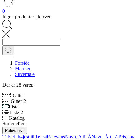
0
Ingen produkter i kurven
Forside
Mærker
Silverdale
Der er 28 varer.
Gitter
Gitter-2
Liste
Liste-2
Katalog
Sorter efter:
Relevans

Tilbud, højest til lavest
Relevans
Navn, A til Å
Navn, Å til A
Pris, lav