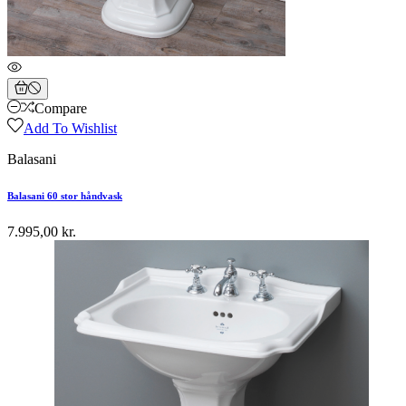
Compare
Add To Wishlist
Balasani
Balasani 60 stor håndvask
7.995,00 kr.