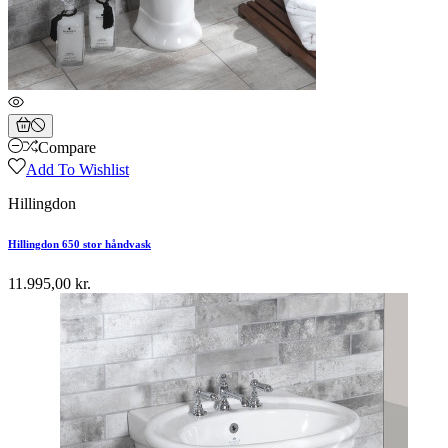
Compare
Add To Wishlist
Hillingdon
Hillingdon 650 stor håndvask
11.995,00 kr.