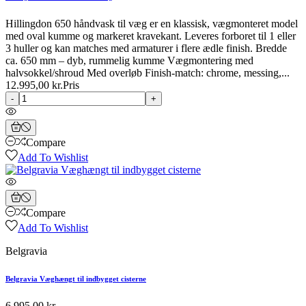
Hillingdon 650 håndvask til væg er en klassisk, vægmonteret model
med oval kumme og markeret kravekant. Leveres forboret til 1 eller
3 huller og kan matches med armaturer i flere ædle finish. Bredde
ca. 650 mm – dyb, rummelig kumme Vægmontering med
halvsokkel/shroud Med overløb Finish-match: chrome, messing,...
12.995,00 kr.
Pris
-
+
Compare
Add To Wishlist
Compare
Add To Wishlist
Belgravia
Belgravia Væghængt til indbygget cisterne
6.995,00 kr.