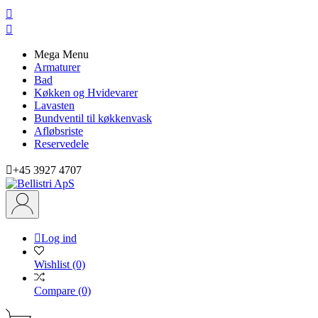


Mega Menu
Armaturer
Bad
Køkken og Hvidevarer
Lavasten
Bundventil til køkkenvask
Afløbsriste
Reservedele

+45 3927 4707

Log ind
Wishlist
(0)
Compare
(0)