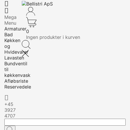


Mega
Menu
Armaturer
0
Bad
Ingen produkter i kurven
Køkken
og
Hvidevarer
Lavasten
Bundventil
til
køkkenvask
Afløbsriste
Reservedele

+45
3927
4707