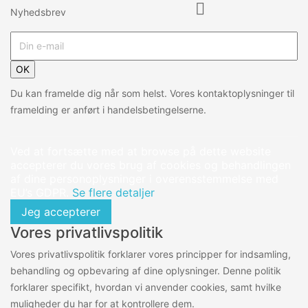

Nyhedsbrev
OK
Du kan framelde dig når som helst. Vores kontaktoplysninger til
framelding er anført i handelsbetingelserne.
Ved at fortsætte med at browse på dette website
accepterer du vores brug af cookies og behandlingen
af dine personoplysninger i overensstemmelse med
EU’s GDPR.
Se flere detaljer
Jeg accepterer
Vores privatlivspolitik
Vores privatlivspolitik forklarer vores principper for indsamling,
behandling og opbevaring af dine oplysninger. Denne politik
forklarer specifikt, hvordan vi anvender cookies, samt hvilke
muligheder du har for at kontrollere dem.