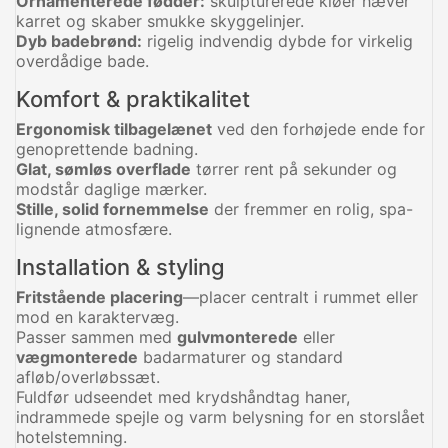
Ornamenterede fødder:
skulpturerede kløer hæver
karret og skaber smukke skyggelinjer.
Dyb badebrønd:
rigelig indvendig dybde for virkelig
overdådige bade.
Komfort & praktikalitet
Ergonomisk tilbagelænet
ved den forhøjede ende for
genoprettende badning.
Glat, sømløs overflade
tørrer rent på sekunder og
modstår daglige mærker.
Stille, solid fornemmelse
der fremmer en rolig, spa-
lignende atmosfære.
Installation & styling
Fritstående placering
—placer centralt i rummet eller
mod en karaktervæg.
Passer sammen med
gulvmonterede
eller
vægmonterede
badarmaturer og standard
afløb/overløbssæt.
Fuldfør udseendet med krydshåndtag haner,
indrammede spejle og varm belysning for en storslået
hotelstemning.