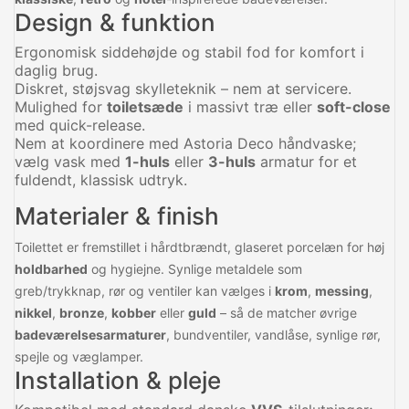
Design & funktion
Ergonomisk siddehøjde og stabil fod for komfort i
daglig brug.
Diskret, støjsvag skylleteknik – nem at servicere.
Mulighed for
toiletsæde
i massivt træ eller
soft-close
med quick-release.
Nem at koordinere med Astoria Deco håndvaske;
vælg vask med
1-huls
eller
3-huls
armatur for et
fuldendt, klassisk udtryk.
Materialer & finish
Toilettet er fremstillet i hårdtbrændt, glaseret porcelæn for høj
holdbarhed
og hygiejne. Synlige metaldele som
greb/trykknap, rør og ventiler kan vælges i
krom
,
messing
,
nikkel
,
bronze
,
kobber
eller
guld
– så de matcher øvrige
badeværelsesarmaturer
, bundventiler, vandlåse, synlige rør,
spejle og væglamper.
Installation & pleje