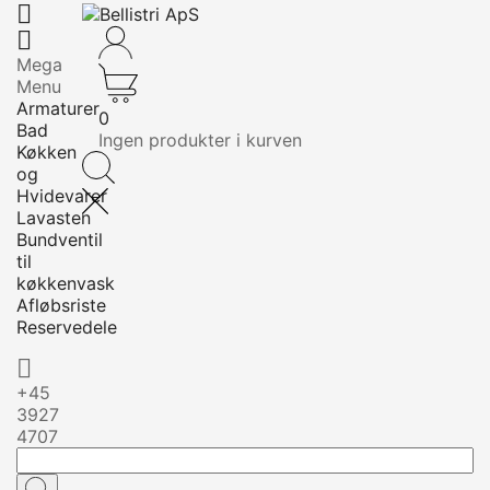


Mega
Menu
Armaturer
0
Bad
Ingen produkter i kurven
Køkken
og
Hvidevarer
Lavasten
Bundventil
til
køkkenvask
Afløbsriste
Reservedele

+45
3927
4707