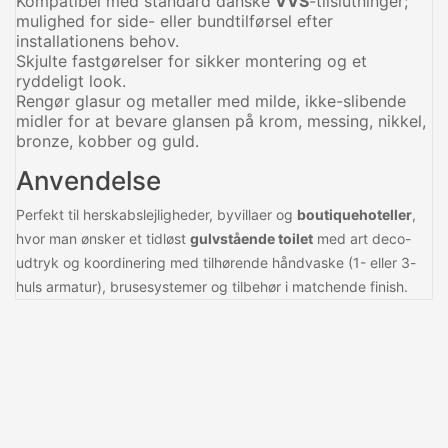
Kompatibel med standard danske
VVS
-tilslutninger;
mulighed for side- eller bundtilførsel efter
installationens behov.
Skjulte fastgørelser for sikker montering og et
ryddeligt look.
Rengør glasur og metaller med milde, ikke-slibende
midler for at bevare glansen på krom, messing, nikkel,
bronze, kobber og guld.
Anvendelse
Perfekt til herskabslejligheder, byvillaer og
boutiquehoteller
,
hvor man ønsker et tidløst
gulvstående toilet
med art deco-
udtryk og koordinering med tilhørende håndvaske (1- eller 3-
huls armatur), brusesystemer og tilbehør i matchende finish.