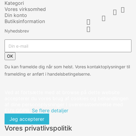
Kategori
Vores virksomhed


Din konto

Butiksinformation


Nyhedsbrev
OK
Du kan framelde dig når som helst. Vores kontaktoplysninger til
framelding er anført i handelsbetingelserne.
Ved at fortsætte med at browse på dette website
accepterer du vores brug af cookies og behandlingen
af dine personoplysninger i overensstemmelse med
EU’s GDPR.
Se flere detaljer
Jeg accepterer
Vores privatlivspolitik