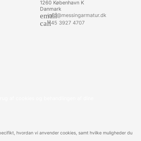
1260 København K
Danmark
email
info@messingarmatur.dk
call
+45 3927 4707
rug af cookies og behandlingen af dine
 specifikt, hvordan vi anvender cookies, samt hvilke muligheder du