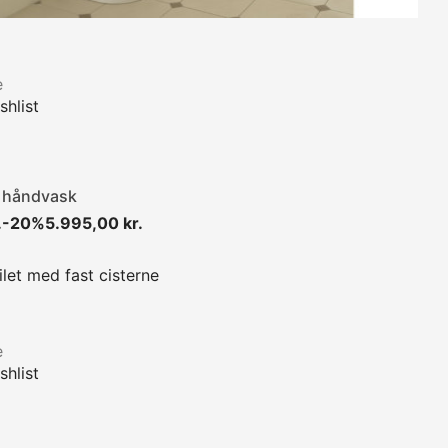
e
hlist
r håndvask
Normalpris
Pris
.
-20%
5.995,00 kr.
e
hlist