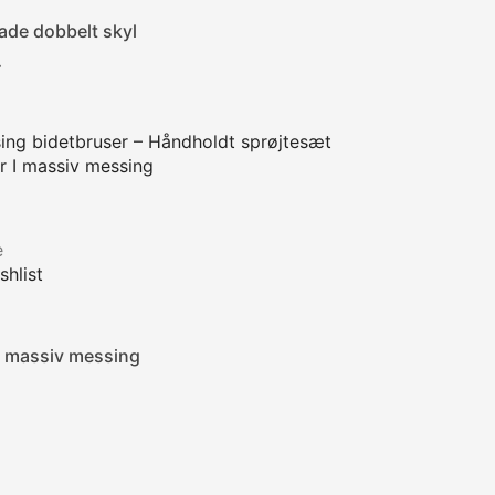
ade dobbelt skyl
Pris
.
e
hlist
I massiv messing
Pris
.