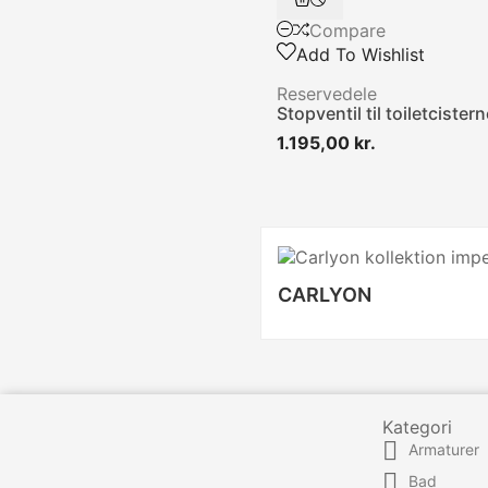
Compare
Add To Wishlist
Reservedele
Stopventil til toiletcister
Pris
1.195,00 kr.
CARLYON
Kategori

Armaturer

Bad