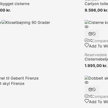
dbygget cisterne
Carlyon toil
Normalpris
Pris
00 kr.
9.596,00 kr
Compar
Add To Wis
Reservedele
Cisternebetj
1.995,00 kr.
Compar
Add To Wis