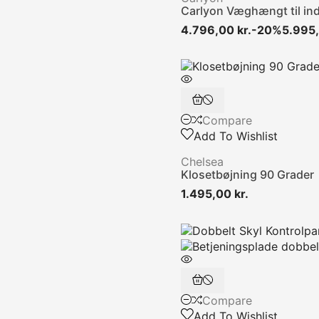
Carlyon Væghængt til in
4.796,00 kr.
-20%
5.995,
Compare
Add To Wishlist
Chelsea
Klosetbøjning 90 Grader
Pris
1.495,00 kr.
Compare
Add To Wishlist