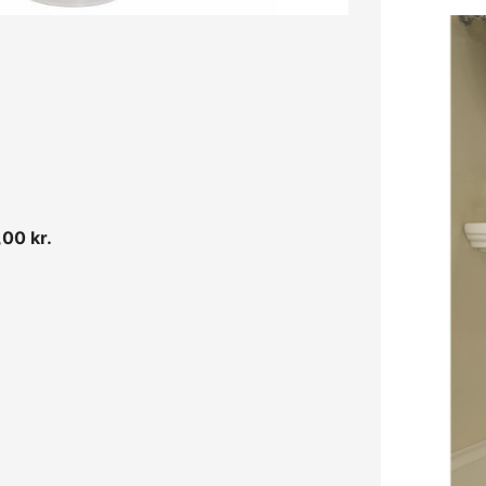
Normalpris
Pris
00 kr.