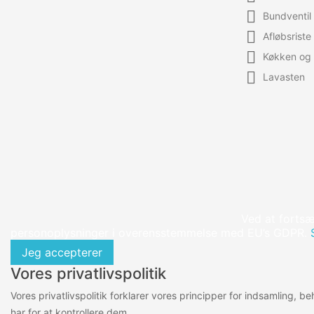

Bundventil

Afløbsriste

Køkken og 

Lavasten
Ved at fortsæ
personoplysninger i overensstemmelse med EU’s GDPR.
Jeg accepterer
Vores privatlivspolitik
Vores privatlivspolitik forklarer vores principper for indsamling, 
har for at kontrollere dem.