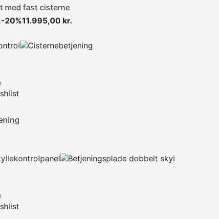
et med fast cisterne
Normalpris
Pris
.
-20%
11.995,00 kr.
e
hlist
ening
Pris
e
hlist