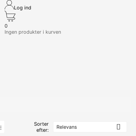
Log ind
0
Ingen produkter i kurven
Sorter

Relevans
efter: