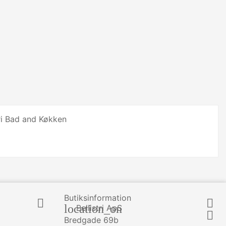
Butiksinformation


location_on
Bellistri ApS

Bredgade 69b