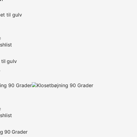
e
hlist
til gulv
Pris
.
e
hlist
ng 90 Grader