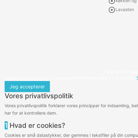

Køkken og 

Lavasten
Ved at fortsæ
personoplysninger i overensstemmelse med EU’s GDPR.
Jeg accepterer
Vores privatlivspolitik
Vores privatlivspolitik forklarer vores principper for indsamling, 
har for at kontrollere dem.
1
Hvad er cookies?
Cookies er små datastykker, der gemmes i tekstfiler på din comput