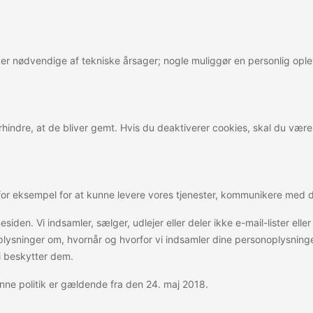
es er nødvendige af tekniske årsager; nogle muliggør en personlig op
hindre, at de bliver gemt. Hvis du deaktiverer cookies, skal du vær
– for eksempel for at kunne levere vores tjenester, kommunikere med d
esiden. Vi indsamler, sælger, udlejer eller deler ikke e-mail-lister e
e oplysninger om, hvornår og hvorfor vi indsamler dine personoplysn
vi beskytter dem.
Denne politik er gældende fra den 24. maj 2018.