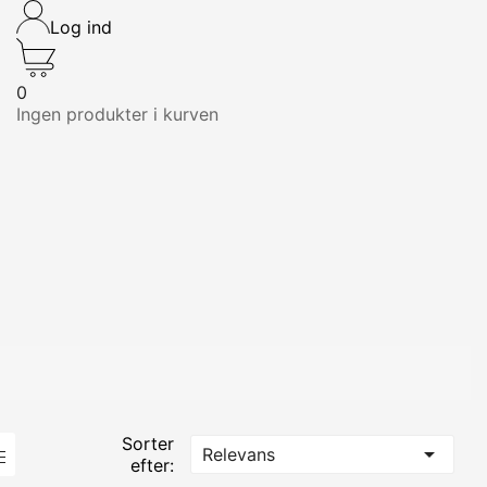
Log ind
0
Ingen produkter i kurven
Sorter

Relevans
efter: