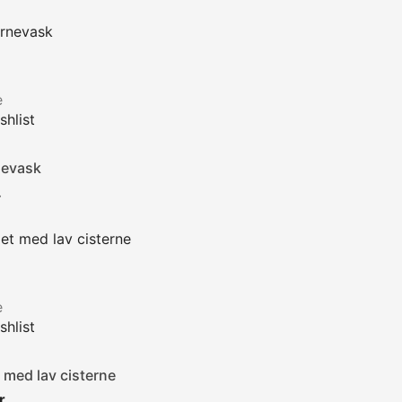
e
hlist
nevask
Pris
.
e
hlist
t med lav cisterne
Pris
r.