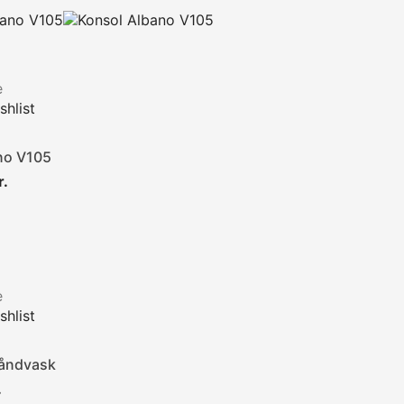
e
hlist
no V105
Pris
r.
e
hlist
Håndvask
Pris
.