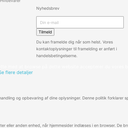
Hvidevarer
Nyhedsbrev
Tilmeld
Du kan framelde dig når som helst. Vores
kontaktoplysninger til framelding er anført i
handelsbetingelserne.
tte med at browse på dette website accepterer du vores b
Se flere detaljer
behandling og opbevaring af dine oplysninger. Denne politik forklarer
er eller anden enhed, når hjemmesider indlæses i en browser. De bru