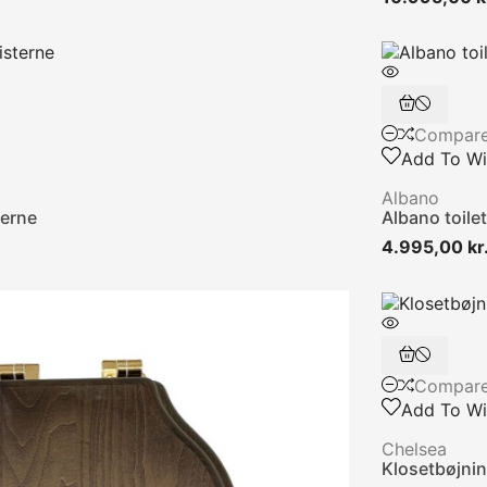
Compar
Add To Wis
Albano
terne
Albano toilet 
4.995,00 kr
Compar
Add To Wis
Chelsea
Klosetbøjni