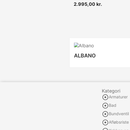
Pris
2.995,00 kr.
ALBANO
Kategori

Armaturer

Bad

Bundventil

Afløbsriste