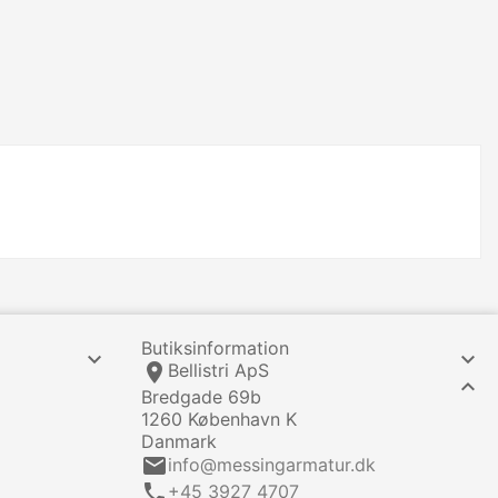
Butiksinformation


location_on
Bellistri ApS

Bredgade 69b
1260 København K
Danmark
email
info@messingarmatur.dk
call
+45 3927 4707