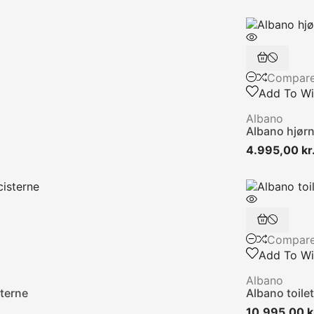
Compar
Add To Wis
Albano
Albano hjør
4.995,00 kr
Compar
Add To Wis
Albano
sterne
Albano toile
10.995,00 k