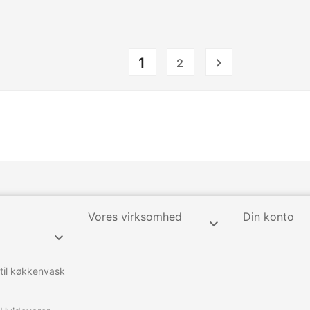
1

2
Vores virksomhed
Din konto


 til køkkenvask